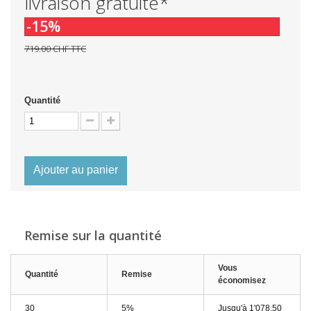
livraison gratuite*
-15%
719.00 CHF
TTC
Quantité
Ajouter au panier
Remise sur la quantité
Vous
Quantité
Remise
économisez
30
5%
Jusqu'à
1'078.50