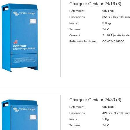
Chargeur Centaur 24/16 (3)
Référence:
9024700
Dimensions:
355 x 215 x 110 m
Poids:
3.8 kg
Tension:
24 V
Courant:
3x 16 A (sortie tota
Référence fabricant:
CCH024016000
Chargeur Centaur 24/30 (3)
Référence:
9024800
Dimensions:
426 x 239 x 135 m
Poids:
5 Kg
Tension:
24 V