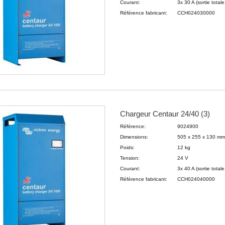
Courant:
3x 30 A (sortie tota
Référence fabricant:
CCH024030000
Chargeur Centaur 24/40 (3)
Référence:
9024900
Dimensions:
505 x 255 x 130 m
Poids:
12 kg
Tension:
24 V
Courant:
3x 40 A (sortie tota
Référence fabricant:
CCH024040000