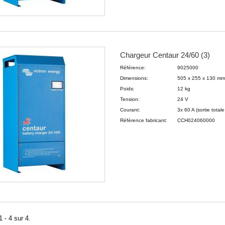
Chargeur Centaur 24/60 (3)
Référence:
9025000
Dimensions:
505 x 255 x 130 m
Poids:
12 kg
Tension:
24 V
Courant:
3x 60 A (sortie tota
Référence fabricant:
CCH024060000
 - 4 sur 4.