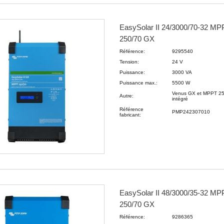
EasySolar II 24/3000/70-32 MP
250/70 GX
Référence:
9295540
Tension:
24 V
Puissance:
3000 VA
Puissance max.:
5500 W
Venus GX et MPPT 25
Autre:
intégré
Référence
PMP242307010
fabricant:
EasySolar II 48/3000/35-32 MP
250/70 GX
Référence:
9286365