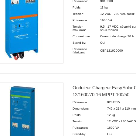
Référence:
9010300
Poids:
11 kg
Tension:
12 VDC - 230 VAC 50Hz
Puissance:
1600 VA
Tension
9.5 - 17 VDC, sécurité su
max./min:
sous-tension
Courant max:
Courant de charge 70 A
Stand-by:
Oui
Référence
CEP121620000
fabricant:
Onduleur-Chargeur EasySolar 
12/1600/70-16 MPPT 100/50
Référence:
9281315
Dimensions:
745 x 214 x 110 m
Poids:
12 kg
Tension:
12 VDC - 230 VAC 
Puissance:
1600 VA
Stand-by:
Oui