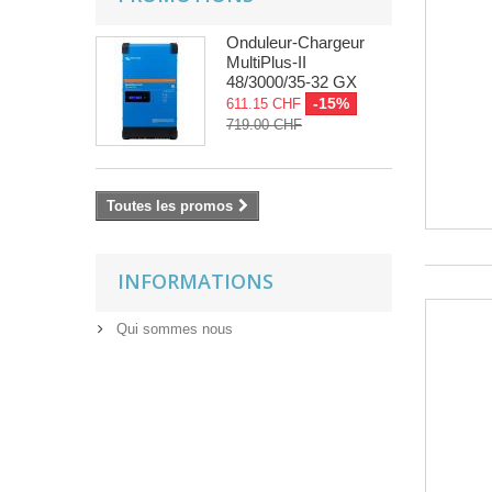
Onduleur-Chargeur
MultiPlus-II
48/3000/35-32 GX
-15%
611.15 CHF
719.00 CHF
Toutes les promos
INFORMATIONS
Qui sommes nous