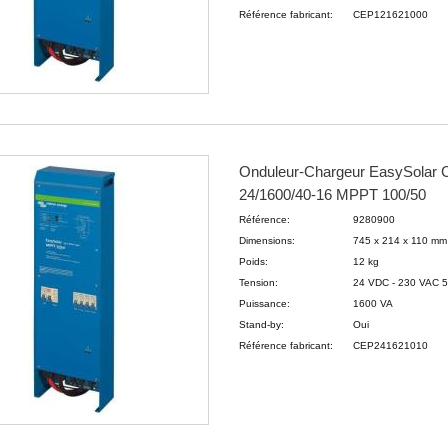
Référence fabricant:
CEP121621000
Onduleur-Chargeur EasySolar 
24/1600/40-16 MPPT 100/50
Référence:
9280900
Dimensions:
745 x 214 x 110 m
Poids:
12 kg
Tension:
24 VDC - 230 VAC 
Puissance:
1600 VA
Stand-by:
Oui
Référence fabricant:
CEP241621010