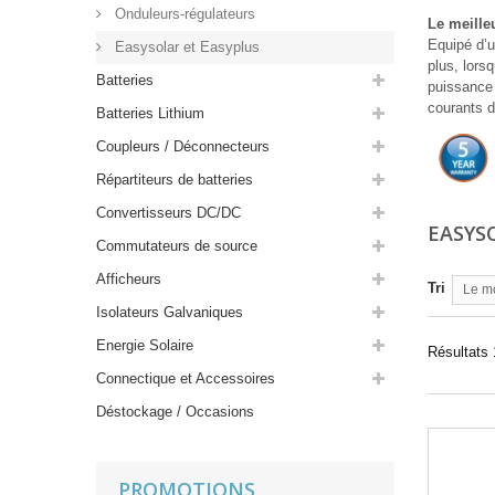
Onduleurs-régulateurs
Le meilleu
Equipé d’u
Easysolar et Easyplus
plus, lors
Batteries
puissance 
courants d
Batteries Lithium
Coupleurs / Déconnecteurs
Répartiteurs de batteries
Convertisseurs DC/DC
EASYS
Commutateurs de source
Afficheurs
Tri
Le m
Isolateurs Galvaniques
Energie Solaire
Résultats 1
Connectique et Accessoires
Déstockage / Occasions
PROMOTIONS