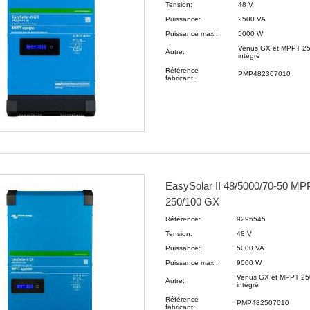
Tension:
48 V
Puissance:
2500 VA
Puissance max.:
5000 W
Venus GX et MPPT 25
Autre:
intégré
Référence
PMP482307010
fabricant:
EasySolar II 48/5000/70-50 MP
250/100 GX
Référence:
9295545
Tension:
48 V
Puissance:
5000 VA
Puissance max.:
9000 W
Venus GX et MPPT 25
Autre:
intégré
Référence
PMP482507010
fabricant: