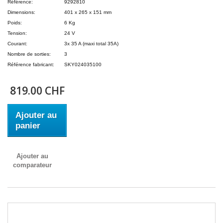
Référence:
9292810
Dimensions:
401 x 265 x 151 mm
Poids:
6 Kg
Tension:
24 V
Courant:
3x 35 A (maxi total 35A)
Nombre de sorties:
3
Référence fabricant:
SKY024035100
819.00 CHF
Ajouter au
panier
Ajouter au
comparateur