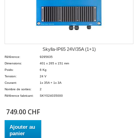
Skylla-IP65 24V/35A (1+1)
Référence:
9295635
Dimensions:
401 x 265 x 151 mm
Poids:
6 Kg
Tension:
24 V
Courant:
1x 35A + 1x 3A
Nombre de sorties:
2
Référence fabricant:
SKY024035000
749.00 CHF
Ajouter au
panier