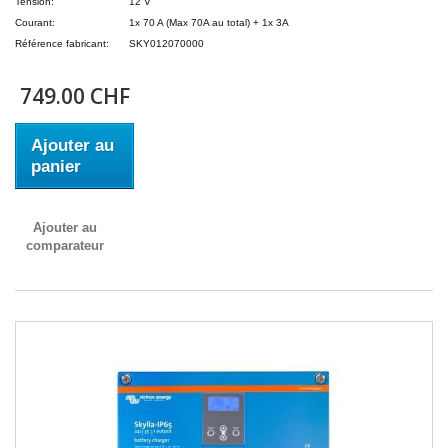
Tension:
12 V
Courant:
1x 70 A (Max 70A au total) + 1x 3A
Référence fabricant:
SKY012070000
749.00 CHF
Ajouter au
panier
Ajouter au
comparateur