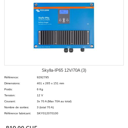
Skylla-IP65 12V/70A (3)
Référence:
9292795
Dimensions:
401 x 265 x 151 mm
Poids:
6 Kg
Tension:
12 V
Courant:
3x 70 A (Max 70A au total)
Nombre de sorties:
3 (total 70 A)
Référence fabricant:
SKY012070100