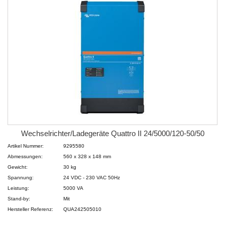
Wechselrichter/Ladegeräte Quattro II 24/5000/120-50/50
Artikel Nummer:
9295580
Abmessungen:
560 x 328 x 148 mm
Gewicht:
30 kg
Spannung:
24 VDC - 230 VAC 50Hz
Leistung:
5000 VA
Stand-by:
Mit
Hersteller Referenz:
QUA242505010