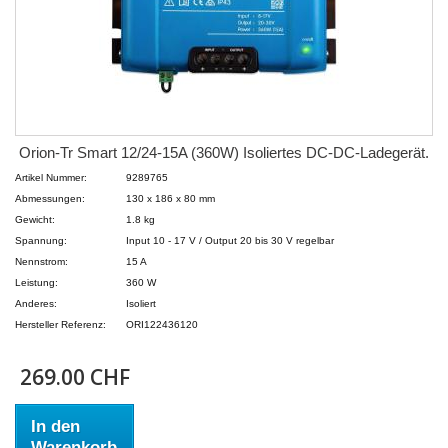
Orion-Tr Smart 12/24-15A (360W) Isoliertes DC-DC-Ladegerät.
Artikel Nummer:
9289765
Abmessungen:
130 x 186 x 80 mm
Gewicht:
1.8 kg
Spannung:
Input 10 - 17 V / Output 20 bis 30 V regelbar
Nennstrom:
15 A
Leistung:
360 W
Anderes:
Isoliert
Hersteller Referenz:
ORI122436120
269.00 CHF
In den
Warenkorb