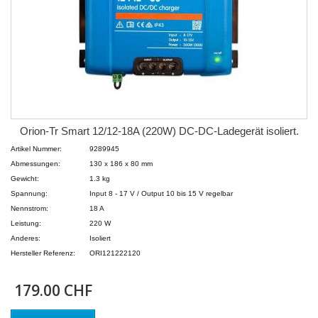
Orion-Tr Smart 12/12-18A (220W) DC-DC-Ladegerät isoliert.
Artikel Nummer:
9289945
Abmessungen:
130 x 186 x 80 mm
Gewicht:
1.3 kg
Spannung:
Input 8 - 17 V / Output 10 bis 15 V regelbar
Nennstrom:
18 A
Leistung:
220 W
Anderes:
Isoliert
Hersteller Referenz:
ORI121222120
179.00 CHF