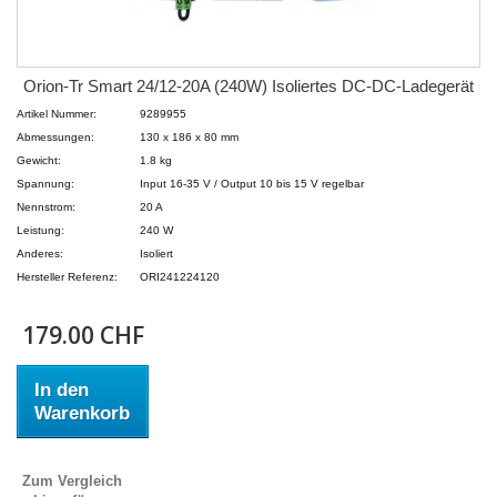
Orion-Tr Smart 24/12-20A (240W) Isoliertes DC-DC-Ladegerät
Artikel Nummer:
9289955
Abmessungen:
130 x 186 x 80 mm
Gewicht:
1.8 kg
Spannung:
Input 16-35 V / Output 10 bis 15 V regelbar
Nennstrom:
20 A
Leistung:
240 W
Anderes:
Isoliert
Hersteller Referenz:
ORI241224120
179.00 CHF
In den
Warenkorb
Zum Vergleich