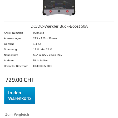
DC/DC-Wandler Buck-Boost 50A
Artikel Nummer:
9284245
Abmessungen:
213 x 120 x 30 mm
Gewicht:
1.4 Kg
Spannung:
12 V oder 24 V
Nennstrom:
50A in 12V / 25A in 24V
Anderes:
Nicht isoliert
Hersteller Referenz:
ORI303050000
729.00 CHF
In den
Warenkorb
Zum Vergleich