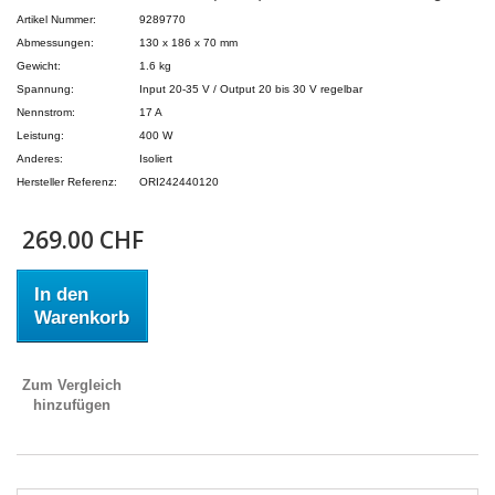
Artikel Nummer:
9289770
Abmessungen:
130 x 186 x 70 mm
Gewicht:
1.6 kg
Spannung:
Input 20-35 V / Output 20 bis 30 V regelbar
Nennstrom:
17 A
Leistung:
400 W
Anderes:
Isoliert
Hersteller Referenz:
ORI242440120
269.00 CHF
In den
Warenkorb
Zum Vergleich
hinzufügen