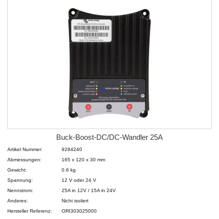
Buck-Boost-DC/DC-Wandler 25A
Artikel Nummer:
9284240
Abmessungen:
165 x 120 x 30 mm
Gewicht:
0.6 kg
Spannung:
12 V oder 24 V
Nennstrom:
25A in 12V / 15A in 24V
Anderes:
Nicht isoliert
Hersteller Referenz:
ORI303025000