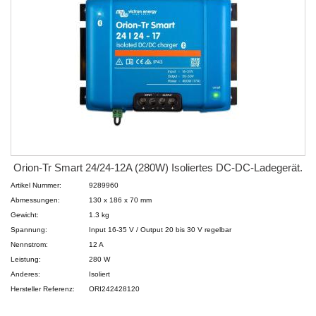
Orion-Tr Smart 24/24-12A (280W) Isoliertes DC-DC-Ladegerät.
Artikel Nummer:
9289960
Abmessungen:
130 x 186 x 70 mm
Gewicht:
1.3 kg
Spannung:
Input 16-35 V / Output 20 bis 30 V regelbar
Nennstrom:
12 A
Leistung:
280 W
Anderes:
Isoliert
Hersteller Referenz:
ORI242428120