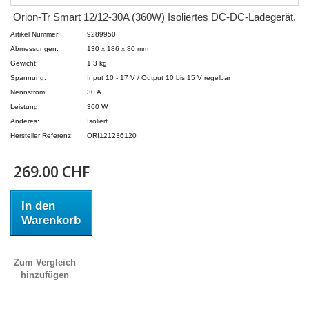
Orion-Tr Smart 12/12-30A (360W) Isoliertes DC-DC-Ladegerät.
Artikel Nummer:
9289950
Abmessungen:
130 x 186 x 80 mm
Gewicht:
1.3 kg
Spannung:
Input 10 - 17 V / Output 10 bis 15 V regelbar
Nennstrom:
30 A
Leistung:
360 W
Anderes:
Isoliert
Hersteller Referenz:
ORI121236120
269.00 CHF
In den
Warenkorb
Zum Vergleich
hinzufügen